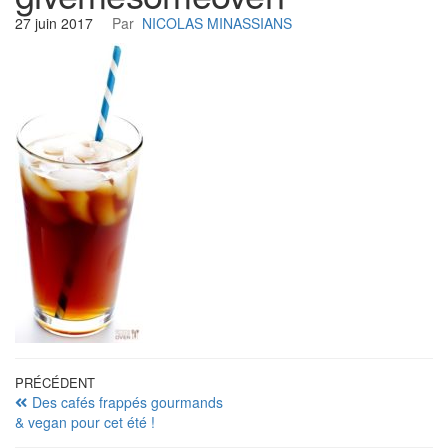
27 juin 2017
Par
NICOLAS MINASSIANS
Navigation
Article
PRÉCÉDENT
Des cafés frappés gourmands
précédent
de
& vegan pour cet été !