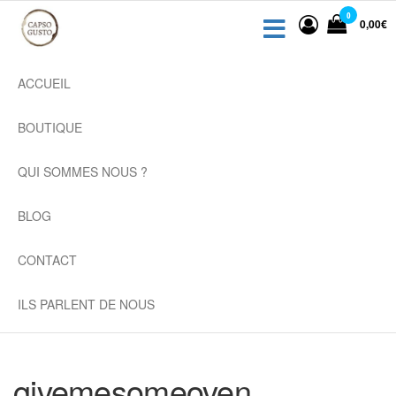
Capsule
Passer
Capsules
0
0,00€
ce
Dolce
Dolce Gusto
contenu
Gusto,
rechargeables
dosette
ACCUEIL
café
compatibles
compatible
pas cher,
BOUTIQUE
recyclable
QUI SOMMES NOUS ?
BLOG
CONTACT
ILS PARLENT DE NOUS
givemesomeoven