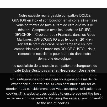
Notre capsule rechargeable compatible DOLCE
GUSTO® en inox et son bouchon en silicone alimentaire
vous permettra de faire autant de café que vous le
désirez. Compatible avec les machines KRUPS,
DE’LONGHI Créé par deux Français, dans les Alpes
Maritimes, CAPSOGUSTO a vu le jour en 2014 en
sortant la première capsule rechargeable en inox
compatible avec les machines DOLCE GUSTO. Nous
remercions nos clients pour leur aide dans notre
démarche écologique.
Le spécialiste de la capsule compatible rechargeable du
café
Dolce Gusto
pas cher et
Nespresso
. Dosette de
qualité, recyclable et en inox pour café et boisson Dolce
Nous utilisons des cookies pour vous garantir la meilleure
Gusto. Pièces pour machine à café Dolce Gusto.
expérience sur notre site. Si vous continuez à utiliser ce
Mentions légales
Conditions générales de ventes
dernier, nous considérerons que vous acceptez l'utilisation des
cookies. This website uses cookies to ensure you get the best
Capsogusto 49 chemin des loubonnières 06130 Grasse
experience on our website. By using the service, you consent
France SIRET : 39202920300032
to the use of cookies.