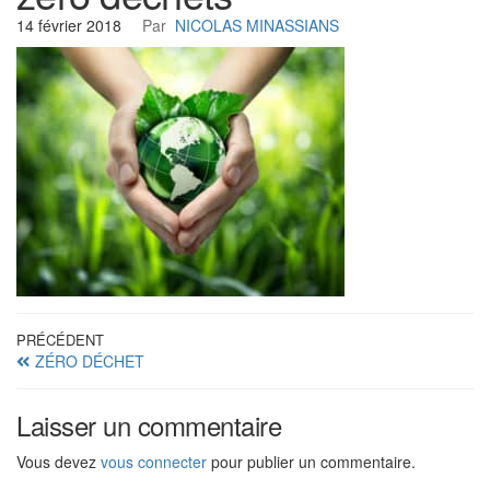
14 février 2018
Par
NICOLAS MINASSIANS
Navigation
Article
PRÉCÉDENT
ZÉRO DÉCHET
précédent
de
l’article
Laisser un commentaire
Vous devez
vous connecter
pour publier un commentaire.