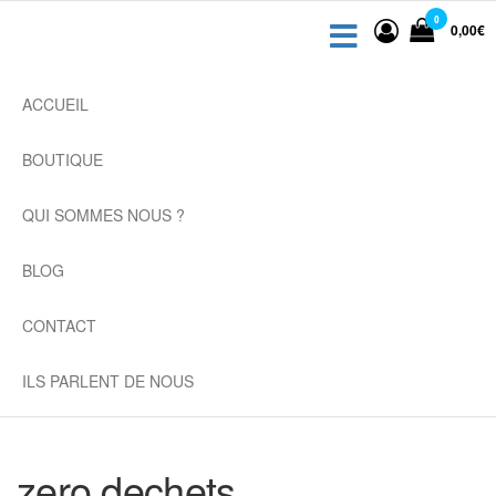
Capsule
Passer
Capsules
0
0,00€
ce
Dolce
Dolce Gusto
contenu
Gusto,
rechargeables
dosette
ACCUEIL
café
compatibles
compatible
pas cher,
BOUTIQUE
recyclable
QUI SOMMES NOUS ?
BLOG
CONTACT
ILS PARLENT DE NOUS
zero dechets